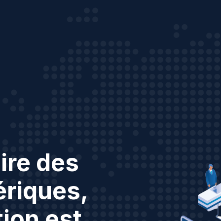
ire des
riques,
tion est